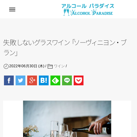
失
敗
し
な
い
グ
ラ
ス
ワ
イ
ン
「
ソ
ー
ヴ
ィ
ニ
ヨ
ン
・
ブ
ラ
ン
」
2022年06月30日 (木)
ワイン