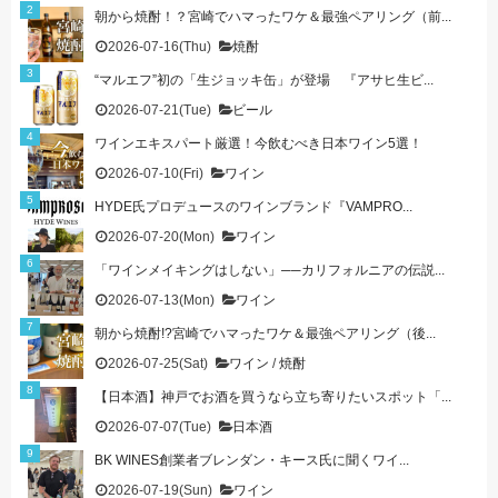
朝から焼酎！？宮崎でハマったワケ＆最強ペアリング（前...
2026-07-16(Thu)
焼酎
“マルエフ”初の「生ジョッキ缶」が登場 『アサヒ生ビ...
2026-07-21(Tue)
ビール
ワインエキスパート厳選！今飲むべき日本ワイン5選！
2026-07-10(Fri)
ワイン
HYDE氏プロデュースのワインブランド『VAMPRO...
2026-07-20(Mon)
ワイン
「ワインメイキングはしない」──カリフォルニアの伝説...
2026-07-13(Mon)
ワイン
朝から焼酎!?宮崎でハマったワケ＆最強ペアリング（後...
2026-07-25(Sat)
ワイン
/
焼酎
【日本酒】神戸でお酒を買うなら立ち寄りたいスポット「...
2026-07-07(Tue)
日本酒
BK WINES創業者ブレンダン・キース氏に聞くワイ...
2026-07-19(Sun)
ワイン