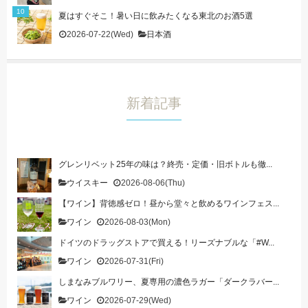
夏はすぐそこ！暑い日に飲みたくなる東北のお酒5選
2026-07-22(Wed)
日本酒
新着記事
グレンリベット25年の味は？終売・定価・旧ボトルも徹...
ウイスキー
2026-08-06(Thu)
【ワイン】背徳感ゼロ！昼から堂々と飲めるワインフェス...
ワイン
2026-08-03(Mon)
ドイツのドラッグストアで買える！リーズナブルな「#W...
ワイン
2026-07-31(Fri)
しまなみブルワリー、夏専用の濃色ラガー「ダークラバー...
ワイン
2026-07-29(Wed)