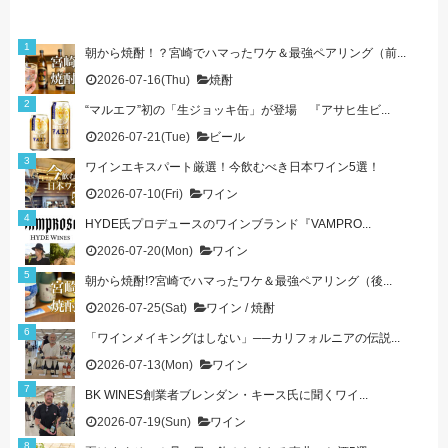
朝から焼酎！？宮崎でハマったワケ＆最強ペアリング（前...
2026-07-16(Thu)
焼酎
“マルエフ”初の「生ジョッキ缶」が登場 『アサヒ生ビ...
2026-07-21(Tue)
ビール
ワインエキスパート厳選！今飲むべき日本ワイン5選！
2026-07-10(Fri)
ワイン
HYDE氏プロデュースのワインブランド『VAMPRO...
2026-07-20(Mon)
ワイン
朝から焼酎!?宮崎でハマったワケ＆最強ペアリング（後...
2026-07-25(Sat)
ワイン
/
焼酎
「ワインメイキングはしない」──カリフォルニアの伝説...
2026-07-13(Mon)
ワイン
BK WINES創業者ブレンダン・キース氏に聞くワイ...
2026-07-19(Sun)
ワイン