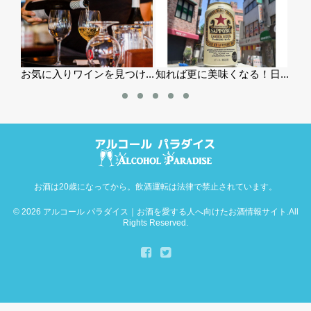
お気に入りワインを見つけ...
知れば更に美味くなる！日...
マスネ
お酒は20歳になってから。飲酒運転は法律で禁止されています。
© 2026
アルコール パラダイス｜お酒を愛する人へ向けたお酒情報サイト
.All
Rights Reserved.