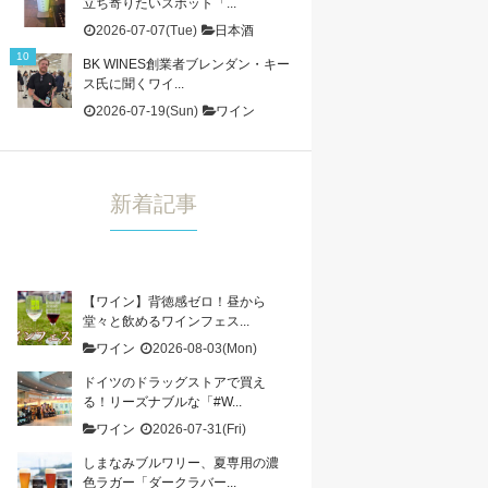
立ち寄りたいスポット「...
2026-07-07(Tue)
日本酒
BK WINES創業者ブレンダン・キー
ス氏に聞くワイ...
2026-07-19(Sun)
ワイン
新着記事
【ワイン】背徳感ゼロ！昼から
堂々と飲めるワインフェス...
ワイン
2026-08-03(Mon)
ドイツのドラッグストアで買え
る！リーズナブルな「#W...
ワイン
2026-07-31(Fri)
しまなみブルワリー、夏専用の濃
色ラガー「ダークラバー...