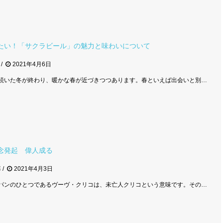
たい！「サクラビール」の魅力と味わいについて
2021年4月6日
続いた冬が終わり、暖かな春が近づきつつあります。春といえば出会いと別…
念発起 偉人成る
郎
2021年4月3日
パンのひとつであるヴーヴ・クリコは、未亡人クリコという意味です。その…