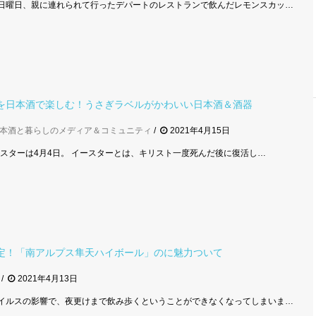
日曜日、親に連れられて行ったデパートのレストランで飲んだレモンスカッ…
を日本酒で楽しむ！うさぎラベルがかわいい日本酒＆酒器
本酒と暮らしのメディア＆コミュニティ
2021年4月15日
イースターは4月4日。 イースターとは、キリスト一度死んだ後に復活し…
定！「南アルプス隼天ハイボール」のに魅力ついて
2021年4月13日
イルスの影響で、夜更けまで飲み歩くということができなくなってしまいま…