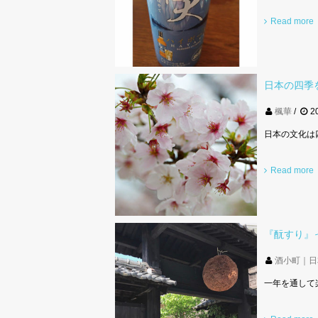
Read more
日本の四季
楓華
2
日本の文化は
Read more
『酛すり』
酒小町｜日
一年を通して