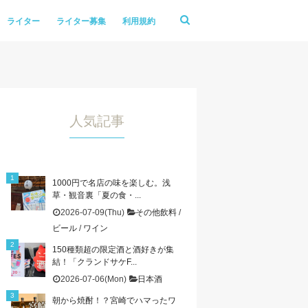
ライター
ライター募集
利用規約
人気記事
1000円で名店の味を楽しむ。浅
草・観音裏「夏の食・...
2026-07-09(Thu)
その他飲料
/
ビール
/
ワイン
150種類超の限定酒と酒好きが集
結！「クランドサケF...
2026-07-06(Mon)
日本酒
朝から焼酎！？宮崎でハマったワ