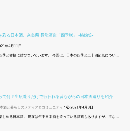
を彩る日本酒、奈良県 長龍酒造「四季咲」 -桃始笑-
021年4月11日
四季と密接に結びついています。 今回は、日本の四季と二十四節気につい…
って何？生酛造りだけで行われる昔ながらの日本酒造りを紹介
本酒と暮らしのメディア＆コミュニティ
2021年4月8日
楽しめる日本酒。 現在は年中日本酒を造っている酒蔵もありますが、主な…