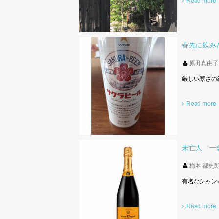
Read more
春先に飲み
原田真由子
厳しい寒さの
Read more
未亡人 一
梅本 都史
有名なシャン
Read more