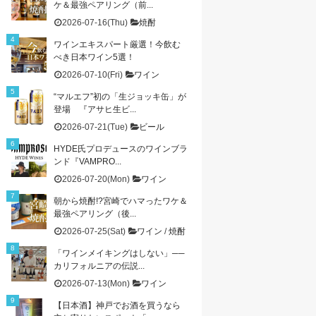
ケ＆最強ペアリング（前...
2026-07-16(Thu)
焼酎
ワインエキスパート厳選！今飲む
べき日本ワイン5選！
2026-07-10(Fri)
ワイン
“マルエフ”初の「生ジョッキ缶」が
登場 『アサヒ生ビ...
2026-07-21(Tue)
ビール
HYDE氏プロデュースのワインブラ
ンド『VAMPRO...
2026-07-20(Mon)
ワイン
朝から焼酎!?宮崎でハマったワケ＆
最強ペアリング（後...
2026-07-25(Sat)
ワイン
/
焼酎
「ワインメイキングはしない」──
カリフォルニアの伝説...
2026-07-13(Mon)
ワイン
【日本酒】神戸でお酒を買うなら