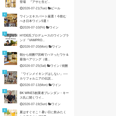
登場 『アサヒ生ビ...
2026-07-21(Tue)
ビール
ワインエキスパート厳選！今飲む
べき日本ワイン5選！
2026-07-10(Fri)
ワイン
HYDE氏プロデュースのワインブラ
ンド『VAMPRO...
2026-07-20(Mon)
ワイン
朝から焼酎!?宮崎でハマったワケ＆
最強ペアリング（後...
2026-07-25(Sat)
ワイン
/
焼酎
「ワインメイキングはしない」──
カリフォルニアの伝説...
2026-07-13(Mon)
ワイン
BK WINES創業者ブレンダン・キー
ス氏に聞くワイ...
2026-07-19(Sun)
ワイン
夏はすぐそこ！暑い日に飲みたく