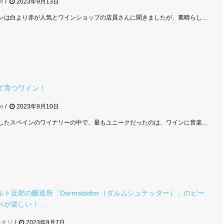
se
2023年9月13日
ンは白より赤が人気とワインショップの店員さんに聞きましたが、素晴らし…
て育つワイン！
se
2023年9月10日
したスペインのワイナリーの中で、最もユニークだったのは、ワインに音楽…
ト近郊の醸造所「Darmstädter（ダルムシュテッター）」のビー
が楽しい！...
シオリ
2023年9月7日