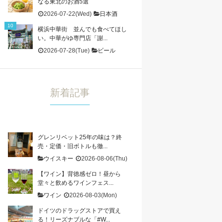
なる東北のお酒5選
2026-07-22(Wed)
日本酒
横浜中華街 並んでも食べてほし
い。中華がゆ専門店「謝...
2026-07-28(Tue)
ビール
新着記事
グレンリベット25年の味は？終
売・定価・旧ボトルも徹...
ウイスキー
2026-08-06(Thu)
【ワイン】背徳感ゼロ！昼から
堂々と飲めるワインフェス...
ワイン
2026-08-03(Mon)
ドイツのドラッグストアで買え
る！リーズナブルな「#W...