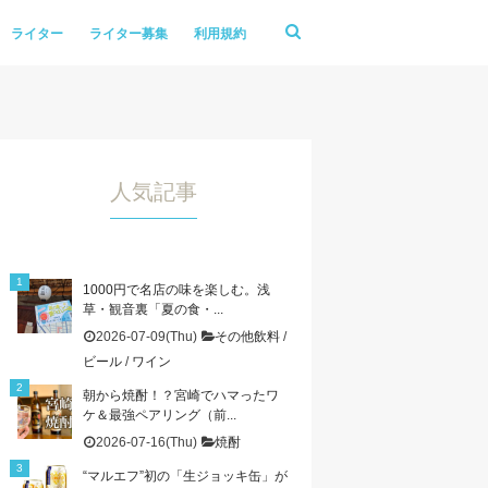
ライター
ライター募集
利用規約
人気記事
1000円で名店の味を楽しむ。浅
草・観音裏「夏の食・...
2026-07-09(Thu)
その他飲料
/
ビール
/
ワイン
朝から焼酎！？宮崎でハマったワ
ケ＆最強ペアリング（前...
2026-07-16(Thu)
焼酎
“マルエフ”初の「生ジョッキ缶」が