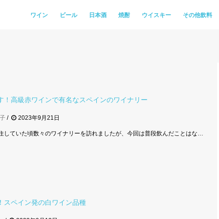
ワイン
ビール
日本酒
焼酎
ウイスキー
その他飲料
す！高級赤ワインで有名なスペインのワイナリー
子
2023年9月21日
住していた頃数々のワイナリーを訪れましたが、今回は普段飲んだことはな…
！スペイン発の白ワイン品種