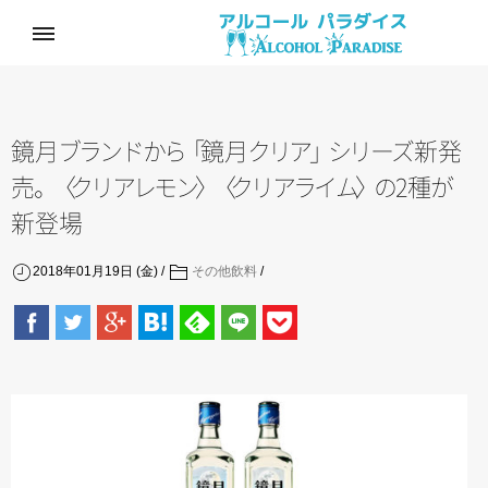
鏡
月
ブ
ラ
ン
ド
か
ら
「
鏡
月
ク
リ
ア
」
シ
リ
ー
ズ
新発
売
。
〈
ク
リ
ア
レ
モ
ン
〉
〈
ク
リ
ア
ラ
イ
ム
〉
の
2
種
が
新登場
2018年01月19日 (金)
その他飲料