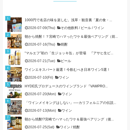
1000円で名店の味を楽しむ。浅草・観音裏「夏の食・...
2026-07-09(Thu)
その他飲料
/
ビール
/
ワイン
朝から焼酎！？宮崎でハマったワケ＆最強ペアリング（前...
2026-07-16(Thu)
焼酎
“マルエフ”初の「生ジョッキ缶」が登場 『アサヒ生ビ...
2026-07-21(Tue)
ビール
ワインエキスパート厳選！今飲むべき日本ワイン5選！
2026-07-10(Fri)
ワイン
HYDE氏プロデュースのワインブランド『VAMPRO...
2026-07-20(Mon)
ワイン
「ワインメイキングはしない」──カリフォルニアの伝説...
2026-07-13(Mon)
ワイン
朝から焼酎!?宮崎でハマったワケ＆最強ペアリング（後...
2026-07-25(Sat)
ワイン
/
焼酎