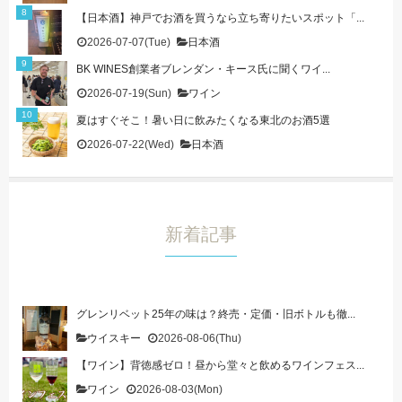
【日本酒】神戸でお酒を買うなら立ち寄りたいスポット「...
2026-07-07(Tue)
日本酒
BK WINES創業者ブレンダン・キース氏に聞くワイ...
2026-07-19(Sun)
ワイン
夏はすぐそこ！暑い日に飲みたくなる東北のお酒5選
2026-07-22(Wed)
日本酒
新着記事
グレンリベット25年の味は？終売・定価・旧ボトルも徹...
ウイスキー
2026-08-06(Thu)
【ワイン】背徳感ゼロ！昼から堂々と飲めるワインフェス...
ワイン
2026-08-03(Mon)