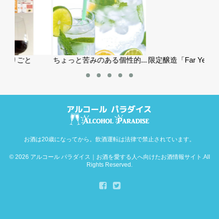
ちょっと苦みのある個性的...
限定醸造「Far Yea...
おす
お酒は20歳になってから。飲酒運転は法律で禁止されています。
© 2026
アルコール パラダイス｜お酒を愛する人へ向けたお酒情報サイト
.All
Rights Reserved.