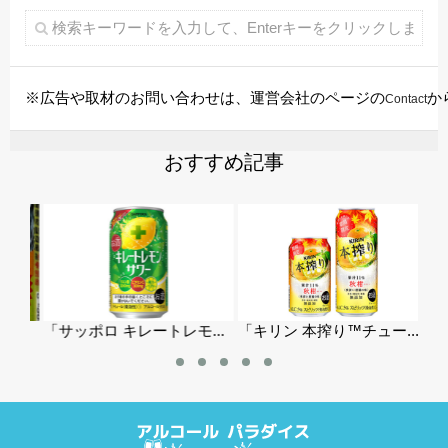
※広告や取材のお問い合わせは、運営会社のページの
か
Contact
おすすめ記事
「サッポロ キレートレモ...
「キリン 本搾り™チュー...
ビー