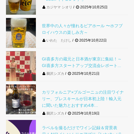
カジヤマ シオリ
2025年10月25日
世界中の人々が憧れるビアホール 〜ホフブ
ロイハウスの楽しみ方～
いわた たけし
2025年10月22日
GI喜多方の蔵元と日本酒が東京に集結！～
GI喜多方スタートアップ交流会レポート...
鵜沢シズカ
2025年10月21日
カリフォルニア×ブルゴーニュの注目ワイナ
リー、プレスキールが日本初上陸！輸入元
に聞いた魅力とおすすめ4本...
鵜沢シズカ
2025年10月19日
ラベルを撮るだけでワイン記録＆背景表