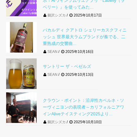
示！AIワインソムリエアプリ『Labelly（ラ
ベリー）』を使ってみた...
鵜沢シズカ
2025年10月17日
バカルディ クアトロ シェリーカスクフィニ
ッシュ 世界最大ラムブランドが奏でる、二
重熟成の交響曲...
SEAN
2025年10月16日
サントリー ザ・ベゼルズ
SEAN
2025年10月13日
クラウン・ポイント：沿岸性カベルネ・ソ
ーヴィニヨンの表現者～カリフォルニアワ
インAliveテイスティング2025より...
鵜沢シズカ
2025年10月10日