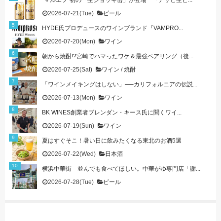
“マルエフ”初の「生ジョッキ缶」が登場 『アサヒ生ビ...
2026-07-21(Tue)
ビール
HYDE氏プロデュースのワインブランド『VAMPRO...
2026-07-20(Mon)
ワイン
朝から焼酎!?宮崎でハマったワケ＆最強ペアリング（後...
2026-07-25(Sat)
ワイン
/
焼酎
「ワインメイキングはしない」──カリフォルニアの伝説...
2026-07-13(Mon)
ワイン
BK WINES創業者ブレンダン・キース氏に聞くワイ...
2026-07-19(Sun)
ワイン
夏はすぐそこ！暑い日に飲みたくなる東北のお酒5選
2026-07-22(Wed)
日本酒
横浜中華街 並んでも食べてほしい。中華がゆ専門店「謝...
2026-07-28(Tue)
ビール