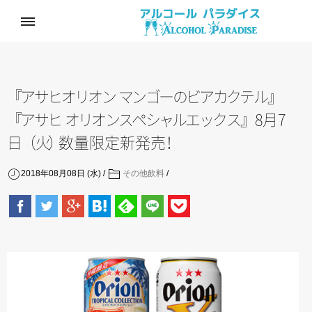
『
ア
サ
ヒ
オ
リ
オ
ン
マ
ン
ゴ
ー
の
ビ
ア
カ
ク
テ
ル
』
『
ア
サ
ヒ
オ
リ
オ
ン
ス
ペ
シ
ャ
ル
エ
ッ
ク
ス
』
8月7
日
（
火
）
数量限定新発
売
！
2018年08月08日 (水)
その他飲料