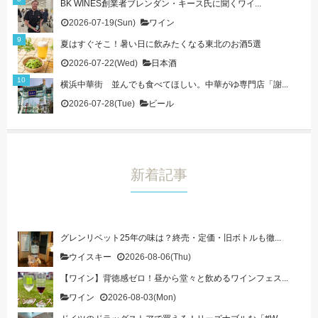
BK WINES創業者ブレンダン・キース氏に聞くワイ...
2026-07-19(Sun)
ワイン
夏はすぐそこ！暑い日に飲みたくなる東北のお酒5選
2026-07-22(Wed)
日本酒
横浜中華街 並んでも食べてほしい。中華がゆ専門店「謝...
2026-07-28(Tue)
ビール
新着記事
グレンリベット25年の味は？終売・定価・旧ボトルも徹...
ウイスキー
2026-08-06(Thu)
【ワイン】背徳感ゼロ！昼から堂々と飲めるワインフェス...
ワイン
2026-08-03(Mon)