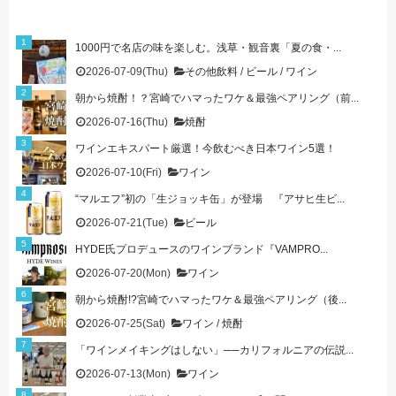
1000円で名店の味を楽しむ。浅草・観音裏「夏の食・...
2026-07-09(Thu)
その他飲料
/
ビール
/
ワイン
朝から焼酎！？宮崎でハマったワケ＆最強ペアリング（前...
2026-07-16(Thu)
焼酎
ワインエキスパート厳選！今飲むべき日本ワイン5選！
2026-07-10(Fri)
ワイン
“マルエフ”初の「生ジョッキ缶」が登場 『アサヒ生ビ...
2026-07-21(Tue)
ビール
HYDE氏プロデュースのワインブランド『VAMPRO...
2026-07-20(Mon)
ワイン
朝から焼酎!?宮崎でハマったワケ＆最強ペアリング（後...
2026-07-25(Sat)
ワイン
/
焼酎
「ワインメイキングはしない」──カリフォルニアの伝説...
2026-07-13(Mon)
ワイン