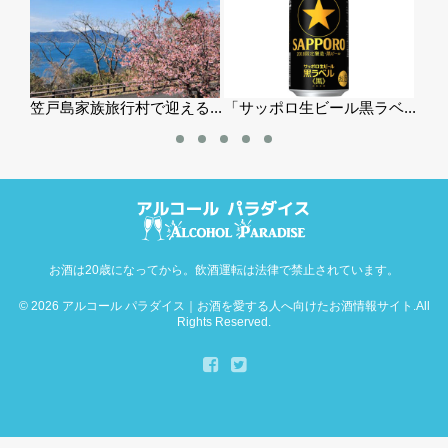
島家族旅行村で迎える...
「サッポロ生ビール黒ラベ...
藤岡酒造 酒蔵
お酒は20歳になってから。飲酒運転は法律で禁止されています。
© 2026
アルコール パラダイス｜お酒を愛する人へ向けたお酒情報サイト
.All
Rights Reserved.