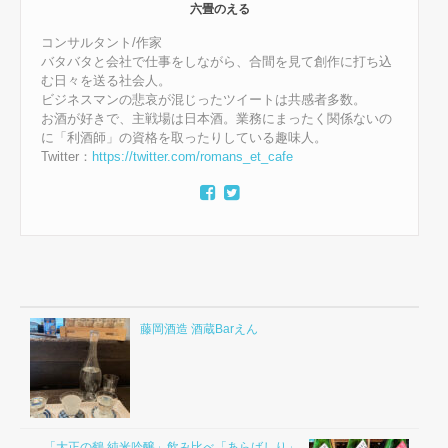
六畳のえる
コンサルタント/作家
バタバタと会社で仕事をしながら、合間を見て創作に打ち込
む日々を送る社会人。
ビジネスマンの悲哀が混じったツイートは共感者多数。
お酒が好きで、主戦場は日本酒。業務にまったく関係ないの
に「利酒師」の資格を取ったりしている趣味人。
Twitter：
https://twitter.com/romans_et_cafe
藤岡酒造 酒蔵Barえん
「大正の鶴 純米吟醸」飲み比べ「あらばしり」