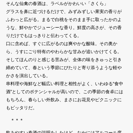
そんな仙禽の春酒は、ラベルがかわいい「さくら」
グラスを鼻に近づけるだけで、みずみずしい果実の香りが
ふわっと広がる。まるで白桃をそのまま手に取ったかのよ
うな、鮮やかでジューシーな香り。鮮度の高さが、その香
りだけでもはっきりと伝わってくる。
口に含めば、すぐに広がるのは爽やかな酸味。その奥か
ら、うすにごり特有のやわらかな甘みが追いかけてくる。
そしてほんのりと感じる苦みが、全体の味をきゅっと引き
締めていて、春という季節にぴたりと寄り添うような軽や
かさを演出している。
串料理や海鮮など幅広い料理と相性がよく、いわゆる“食中
酒”としてのポテンシャルが高いので、この季節の食卓には
もちろん、春らしい外飲み、まさにお花見やピクニックに
もピッタリだ。
＊＊＊
飲みやすい春酒の説明をしたけど、なかにはアルコール度