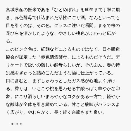
宮城県産の飯米である「ひとめぼれ」を60％まで丁寧に磨
き、赤色酵母で仕込まれた活性にごり酒。なんといっても
目を引くのは、その色。グラスに注いだ瞬間、まるで桜の
花びらを溶かしたような、やさしい桃色がふわっと広が
る。
このピンク色は、紅麹などによるものではなく、日本醸造
協会が認定した「赤色清酒酵母」によるものだそうだ。デ
リケートで扱いの難しい酵母らしいが、そのぶん、春の特
別感をぎゅっと詰めこんだような酒に仕上がっている。
口に含むと、まずしゅわっとしたガス感が心地よく弾け
る。香りは、いちごや桃を思わせる甘酸っぱく華やかな印
象。にごり酒らしいまろやかなコクがある一方で、軽やか
な酸味が全体を引き締めている。甘さと酸味がバランスよ
く広がり、やわらかく、長く続く余韻もまた良い。
＊＊＊