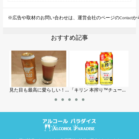
※広告や取材のお問い合わせは、運営会社のページの
か
Contact
おすすめ記事
い！...
「キリン 本搾り™チュー...
東北エリア限定『クリアア...