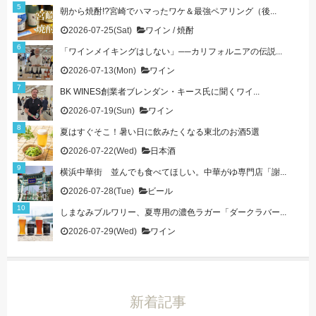
朝から焼酎!?宮崎でハマったワケ＆最強ペアリング（後...
2026-07-25(Sat)
ワイン
/
焼酎
「ワインメイキングはしない」──カリフォルニアの伝説...
2026-07-13(Mon)
ワイン
BK WINES創業者ブレンダン・キース氏に聞くワイ...
2026-07-19(Sun)
ワイン
夏はすぐそこ！暑い日に飲みたくなる東北のお酒5選
2026-07-22(Wed)
日本酒
横浜中華街 並んでも食べてほしい。中華がゆ専門店「謝...
2026-07-28(Tue)
ビール
しまなみブルワリー、夏専用の濃色ラガー「ダークラバー...
2026-07-29(Wed)
ワイン
新着記事