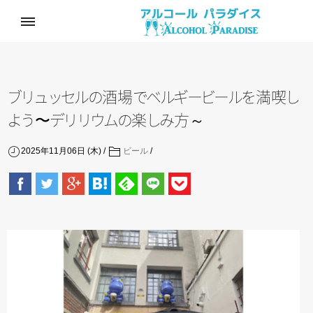
ブ
リ
ュ
ッ
セ
ル
の
酒
場
で
ベ
ル
ギ
ー
ビ
ー
ル
を
満
喫
し
よ
う
〜
デ
リ
リ
ウ
ム
の
楽
し
み
方～
2025年11月06日 (木)
ビール