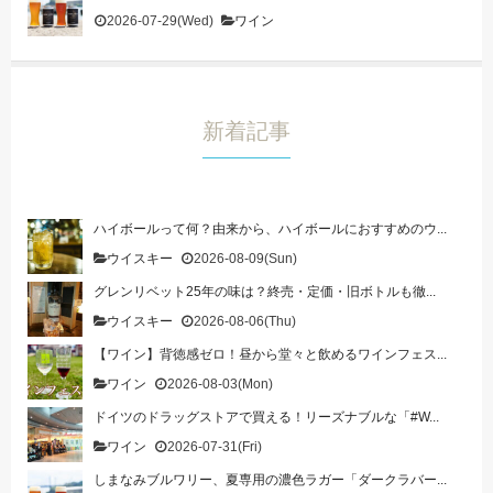
2026-07-29(Wed)
ワイン
新着記事
ハイボールって何？由来から、ハイボールにおすすめのウ...
ウイスキー
2026-08-09(Sun)
グレンリベット25年の味は？終売・定価・旧ボトルも徹...
ウイスキー
2026-08-06(Thu)
【ワイン】背徳感ゼロ！昼から堂々と飲めるワインフェス...
ワイン
2026-08-03(Mon)
ドイツのドラッグストアで買える！リーズナブルな「#W...
ワイン
2026-07-31(Fri)
しまなみブルワリー、夏専用の濃色ラガー「ダークラバー...