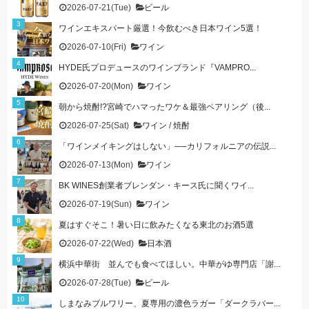
2026-07-21(Tue)
ビール
ワインエキスパート厳選！今飲むべき日本ワイン5選！
2026-07-10(Fri)
ワイン
HYDE氏プロデュースのワインブランド『VAMPRO...
2026-07-20(Mon)
ワイン
朝から焼酎!?宮崎でハマったワケ＆最強ペアリング（後...
2026-07-25(Sat)
ワイン
/
焼酎
「ワインメイキングはしない」──カリフォルニアの伝説...
2026-07-13(Mon)
ワイン
BK WINES創業者ブレンダン・キース氏に聞くワイ...
2026-07-19(Sun)
ワイン
夏はすぐそこ！暑い日に飲みたくなる東北のお酒5選
2026-07-22(Wed)
日本酒
横浜中華街 並んでも食べてほしい。中華がゆ専門店「謝...
2026-07-28(Tue)
ビール
しまなみブルワリー、夏専用の濃色ラガー「ダークラバー...