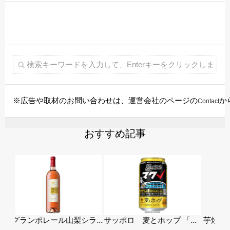
※広告や取材のお問い合わせは、運営会社のページの
か
Contact
おすすめ記事
...
サッポロ 麦とホップ 「...
芋焼酎は黒霧島が有名では...
アメ