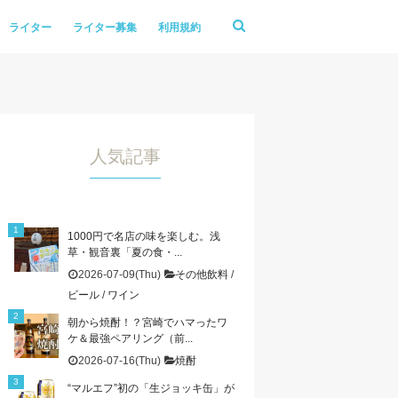
ライター
ライター募集
利用規約
人気記事
1000円で名店の味を楽しむ。浅
草・観音裏「夏の食・...
2026-07-09(Thu)
その他飲料
/
ビール
/
ワイン
朝から焼酎！？宮崎でハマったワ
ケ＆最強ペアリング（前...
2026-07-16(Thu)
焼酎
“マルエフ”初の「生ジョッキ缶」が