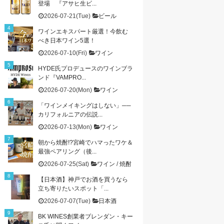
登場 『アサヒ生ビ...
2026-07-21(Tue)
ビール
ワインエキスパート厳選！今飲む
べき日本ワイン5選！
2026-07-10(Fri)
ワイン
HYDE氏プロデュースのワインブラ
ンド『VAMPRO...
2026-07-20(Mon)
ワイン
「ワインメイキングはしない」──
カリフォルニアの伝説...
2026-07-13(Mon)
ワイン
朝から焼酎!?宮崎でハマったワケ＆
最強ペアリング（後...
2026-07-25(Sat)
ワイン
/
焼酎
【日本酒】神戸でお酒を買うなら
立ち寄りたいスポット「...
2026-07-07(Tue)
日本酒
BK WINES創業者ブレンダン・キー