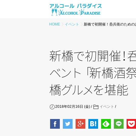
HOME
イベント
新橋で初開催！呑兵衛のための
新
橋
で
初開
催
！
ベ
ン
ト
「
新橋酒
橋
グ
ル
メ
を
堪能
2018年02月16日 (金)
イベント