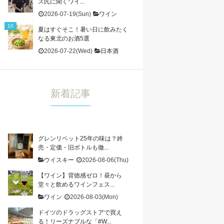
ス氏に聞くワイ...
2026-07-19(Sun)
ワイン
夏はすぐそこ！暑い日に飲みたく
なる東北のお酒5選
2026-07-22(Wed)
日本酒
新着記事
グレンリベット25年の味は？終
売・定価・旧ボトルも徹...
ウイスキー
2026-08-06(Thu)
【ワイン】背徳感ゼロ！昼から
堂々と飲めるワインフェス...
ワイン
2026-08-03(Mon)
ドイツのドラッグストアで買え
る！リーズナブルな「#W...