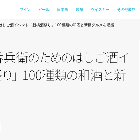
ワイン
ビール
日本酒
焼酎
ウイスキー
その他飲料
はしご酒イベント「新橋酒祭り」100種類の和酒と新橋グルメを堪能
呑兵
衛
の
た
め
の
は
し
ご
酒
イ
祭
り
」
100種
類
の
和
酒
と
新