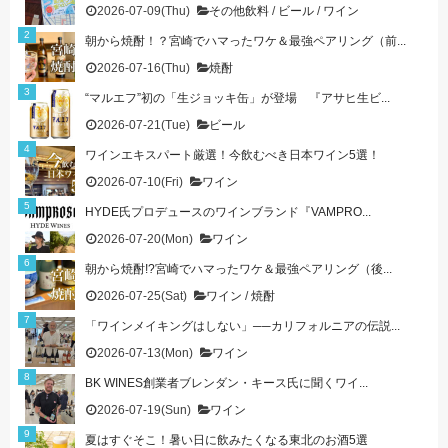
2026-07-09(Thu)
その他飲料
/
ビール
/
ワイン
朝から焼酎！？宮崎でハマったワケ＆最強ペアリング（前...
2026-07-16(Thu)
焼酎
“マルエフ”初の「生ジョッキ缶」が登場 『アサヒ生ビ...
2026-07-21(Tue)
ビール
ワインエキスパート厳選！今飲むべき日本ワイン5選！
2026-07-10(Fri)
ワイン
HYDE氏プロデュースのワインブランド『VAMPRO...
2026-07-20(Mon)
ワイン
朝から焼酎!?宮崎でハマったワケ＆最強ペアリング（後...
2026-07-25(Sat)
ワイン
/
焼酎
「ワインメイキングはしない」──カリフォルニアの伝説...
2026-07-13(Mon)
ワイン
BK WINES創業者ブレンダン・キース氏に聞くワイ...
2026-07-19(Sun)
ワイン
夏はすぐそこ！暑い日に飲みたくなる東北のお酒5選