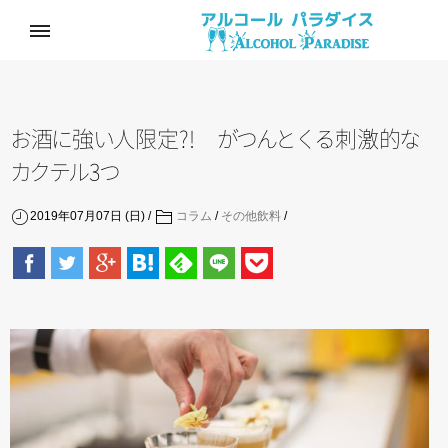
お
酒
に
強
い
人限定?!
が
つ
ん
と
く
る
刺激
的
な
カ
ク
テ
ル
3
つ
2019年07月07日 (日)
コラム
/
その他飲料