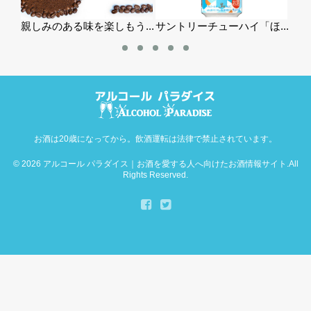
...
親しみのある味を楽しもう...
サントリーチューハイ「ほ...
高尾
お酒は20歳になってから。飲酒運転は法律で禁止されています。
© 2026
アルコール パラダイス｜お酒を愛する人へ向けたお酒情報サイト
.All
Rights Reserved.