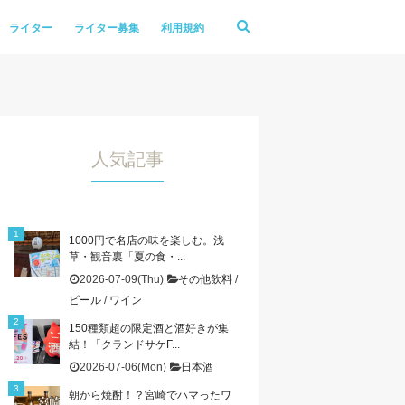
ライター
ライター募集
利用規約
人気記事
1000円で名店の味を楽しむ。浅
草・観音裏「夏の食・...
2026-07-09(Thu)
その他飲料
/
ビール
/
ワイン
150種類超の限定酒と酒好きが集
結！「クランドサケF...
2026-07-06(Mon)
日本酒
朝から焼酎！？宮崎でハマったワ