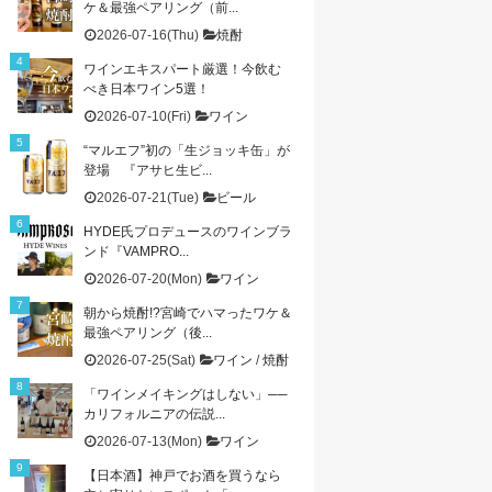
ケ＆最強ペアリング（前...
2026-07-16(Thu)
焼酎
ワインエキスパート厳選！今飲む
べき日本ワイン5選！
2026-07-10(Fri)
ワイン
“マルエフ”初の「生ジョッキ缶」が
登場 『アサヒ生ビ...
2026-07-21(Tue)
ビール
HYDE氏プロデュースのワインブラ
ンド『VAMPRO...
2026-07-20(Mon)
ワイン
朝から焼酎!?宮崎でハマったワケ＆
最強ペアリング（後...
2026-07-25(Sat)
ワイン
/
焼酎
「ワインメイキングはしない」──
カリフォルニアの伝説...
2026-07-13(Mon)
ワイン
【日本酒】神戸でお酒を買うなら