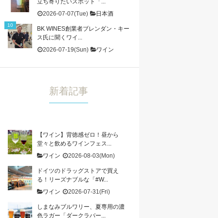
立ち寄りたいスポット「...
2026-07-07(Tue)
日本酒
BK WINES創業者ブレンダン・キー
ス氏に聞くワイ...
2026-07-19(Sun)
ワイン
新着記事
【ワイン】背徳感ゼロ！昼から
堂々と飲めるワインフェス...
ワイン
2026-08-03(Mon)
ドイツのドラッグストアで買え
る！リーズナブルな「#W...
ワイン
2026-07-31(Fri)
しまなみブルワリー、夏専用の濃
色ラガー「ダークラバー...