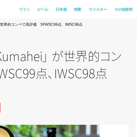
ワイン
ビール
日本酒
焼酎
ウイスキー
その他飲料
が世界的コンペで高評価 SFWSC99点、IWSC98点
umahe
i
」
が
世界
的
コ
ン
SC99
点
、
IWSC98点