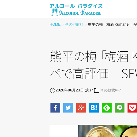
HOME
その他飲料
熊平の梅「梅酒 Kumahei」
熊
平
の
梅
「
梅酒 K
ペ
で
高評価 SFW
2026年06月23日 (火)
その他飲料