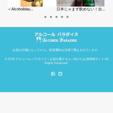
Alcoholiday...
日本じゃまず飲めない！台...
【第6回】
お酒は20歳になってから。飲酒運転は法律で禁止されています。
© 2026
アルコール パラダイス｜お酒を愛する人へ向けたお酒情報サイト
.All
Rights Reserved.