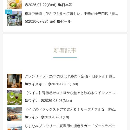
2026-07-22(Wed)
日本酒
横浜中華街 並んでも食べてほしい。中華がゆ専門店「謝...
2026-07-28(Tue)
ビール
新着記事
グレンリベット25年の味は？終売・定価・旧ボトルも徹...
ウイスキー
2026-08-06(Thu)
【ワイン】背徳感ゼロ！昼から堂々と飲めるワインフェス...
ワイン
2026-08-03(Mon)
ドイツのドラッグストアで買える！リーズナブルな「#W...
ワイン
2026-07-31(Fri)
しまなみブルワリー、夏専用の濃色ラガー「ダークラバー...