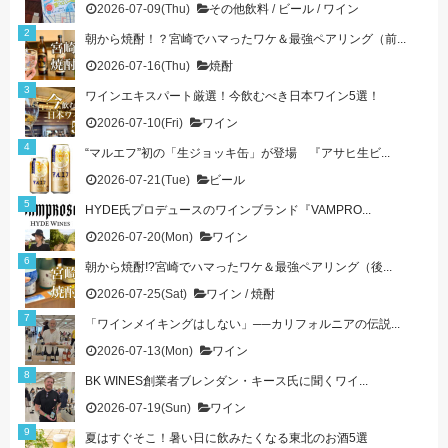
2026-07-09(Thu)
その他飲料
/
ビール
/
ワイン
朝から焼酎！？宮崎でハマったワケ＆最強ペアリング（前...
2026-07-16(Thu)
焼酎
ワインエキスパート厳選！今飲むべき日本ワイン5選！
2026-07-10(Fri)
ワイン
“マルエフ”初の「生ジョッキ缶」が登場 『アサヒ生ビ...
2026-07-21(Tue)
ビール
HYDE氏プロデュースのワインブランド『VAMPRO...
2026-07-20(Mon)
ワイン
朝から焼酎!?宮崎でハマったワケ＆最強ペアリング（後...
2026-07-25(Sat)
ワイン
/
焼酎
「ワインメイキングはしない」──カリフォルニアの伝説...
2026-07-13(Mon)
ワイン
BK WINES創業者ブレンダン・キース氏に聞くワイ...
2026-07-19(Sun)
ワイン
夏はすぐそこ！暑い日に飲みたくなる東北のお酒5選