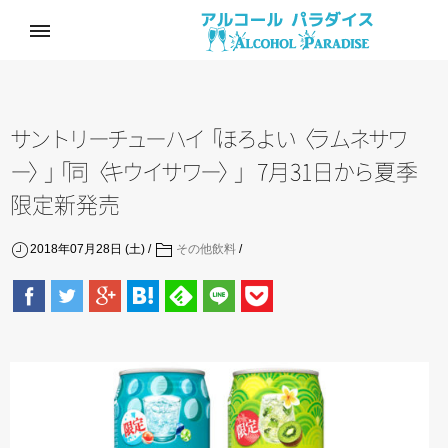
サ
ン
ト
リ
ー
チ
ュ
ー
ハ
イ
「
ほ
ろ
よ
い
〈
ラ
ム
ネ
サ
ワ
ー
〉
」
「
同
〈
キ
ウ
イ
サ
ワ
ー
〉
」
7月31
日
か
ら
夏季
限定新発売
2018年07月28日 (土)
その他飲料