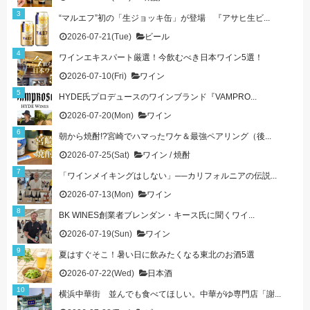
“マルエフ”初の「生ジョッキ缶」が登場 『アサヒ生ビ...
2026-07-21(Tue)
ビール
ワインエキスパート厳選！今飲むべき日本ワイン5選！
2026-07-10(Fri)
ワイン
HYDE氏プロデュースのワインブランド『VAMPRO...
2026-07-20(Mon)
ワイン
朝から焼酎!?宮崎でハマったワケ＆最強ペアリング（後...
2026-07-25(Sat)
ワイン
/
焼酎
「ワインメイキングはしない」──カリフォルニアの伝説...
2026-07-13(Mon)
ワイン
BK WINES創業者ブレンダン・キース氏に聞くワイ...
2026-07-19(Sun)
ワイン
夏はすぐそこ！暑い日に飲みたくなる東北のお酒5選
2026-07-22(Wed)
日本酒
横浜中華街 並んでも食べてほしい。中華がゆ専門店「謝...