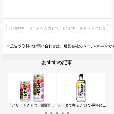
※広告や取材のお問い合わせは、運営会社のページの
か
Contact
おすすめ記事
.
『アサヒもぎたて 期間限...
ソーダで割るだけで手軽に...
日本で