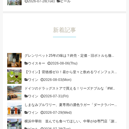
2026-07-28(Tue)
ビール
新着記事
グレンリベット25年の味は？終売・定価・旧ボトルも徹...
ウイスキー
2026-08-06(Thu)
【ワイン】背徳感ゼロ！昼から堂々と飲めるワインフェス...
ワイン
2026-08-03(Mon)
ドイツのドラッグストアで買える！リーズナブルな「#W...
ワイン
2026-07-31(Fri)
しまなみブルワリー、夏専用の濃色ラガー「ダークラバー...
ワイン
2026-07-29(Wed)
横浜中華街 並んでも食べてほしい。中華がゆ専門店「謝...
ビール
2026-07-28(Tue)