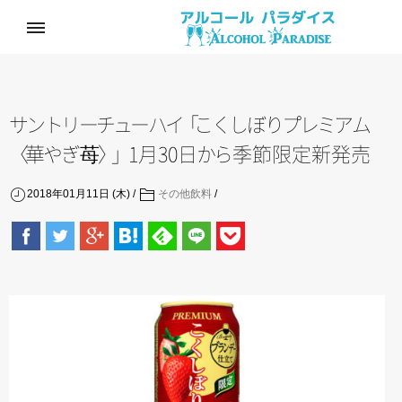
サ
ン
ト
リ
ー
チ
ュ
ー
ハ
イ
「
こ
く
し
ぼ
り
プ
レ
ミ
ア
ム
〈
華
や
ぎ
苺
〉
」
1月30
日
か
ら
季節限定新発売
2018年01月11日 (木)
その他飲料