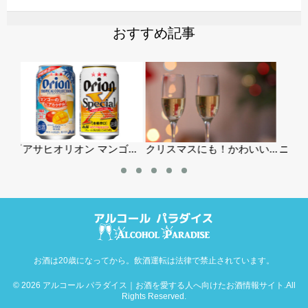
おすすめ記事
..
クリスマスにも！かわいい...
ニッカウイスキーの伝統-...
「サ
お酒は20歳になってから。飲酒運転は法律で禁止されています。
© 2026
アルコール パラダイス｜お酒を愛する人へ向けたお酒情報サイト
.All
Rights Reserved.