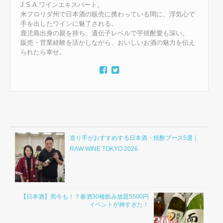
J.S.A.ワインエキスパート。
米フロリダ州で日本酒の販売に携わっている間に、浮気心で
手を出したワインに魅了される。
鹿児島出身の親を持ち、遺伝子レベルで芋焼酎愛も深い。
販売・営業経験を活かしながら、おいしいお酒の魅力を伝え
られたら幸せ。
造り手がおすすめする日本酒・焼酎ブース5選｜
RAW WINE TOKYO 2026
【日本酒】而今も！？春酒30種飲み放題5500円
イベントが神すぎた！