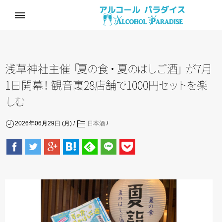
浅草神社主
催
「
夏
の
食
・
夏
の
は
し
ご
酒
」
が
7月
1日開
幕
！
観音裏28店
舗
で
1000
円
セ
ッ
ト
を
楽
し
む
2026年06月29日 (月)
日本酒