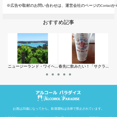
※広告や取材のお問い合わせは、運営会社のページの
か
Contact
おすすめ記事
...
ニュージーランド・ワイヘ...
春先に飲みたい！「サクラ...
「サ
お酒は20歳になってから。飲酒運転は法律で禁止されています。