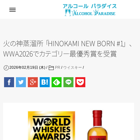
火
の
神蒸溜
所
「
HINOKAMI NEW BORN #
1
」
、
WWA202
6
で
カ
テ
ゴ
リ
ー
最優秀
賞
を
受賞
2026年02月19日 (木)
PR
/
ウイスキー