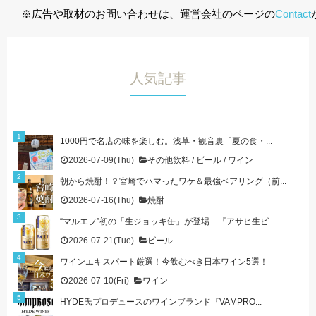
※広告や取材のお問い合わせは、運営会社のページの
Contact
人気記事
1000円で名店の味を楽しむ。浅草・観音裏「夏の食・...
2026-07-09(Thu)
その他飲料
/
ビール
/
ワイン
朝から焼酎！？宮崎でハマったワケ＆最強ペアリング（前...
2026-07-16(Thu)
焼酎
“マルエフ”初の「生ジョッキ缶」が登場 『アサヒ生ビ...
2026-07-21(Tue)
ビール
ワインエキスパート厳選！今飲むべき日本ワイン5選！
2026-07-10(Fri)
ワイン
HYDE氏プロデュースのワインブランド『VAMPRO...