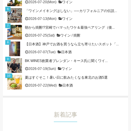
2026-07-20(Mon)
ワイン
「ワインメイキングはしない」──カリフォルニアの伝説...
2026-07-13(Mon)
ワイン
朝から焼酎!?宮崎でハマったワケ＆最強ペアリング（後...
2026-07-25(Sat)
ワイン
/
焼酎
【日本酒】神戸でお酒を買うなら立ち寄りたいスポット「...
2026-07-07(Tue)
日本酒
BK WINES創業者ブレンダン・キース氏に聞くワイ...
2026-07-19(Sun)
ワイン
夏はすぐそこ！暑い日に飲みたくなる東北のお酒5選
2026-07-22(Wed)
日本酒
新着記事