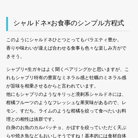
シャルドネ×お食事のシンプル方程式
このようにシャルドネひとつとってもバラエティ豊か。
香りや味わいが違えば合わせる食事も色々な楽しみ方がで
きそう。
シャブリ×生ガキはよく聞くペアリングかと思いますが、こ
れもシャブリ特有の豊富なミネラル感と牡蠣のミネラル感
が旨味を相乗させるからと言われています。
他にもシャブリのようなキリっと溌剌系シャルドネには、
柑橘フルーツのようなフレッシュな果実味があるので、レ
モン、すだち、ライムのような柑橘を絞って食べたいお料
理との相性は抜群です。
白身のお魚のカルパッチョ、かぼすを絞っていただく天ぷ
らや焼き魚などもおいしそうですね！基本的には食材自体