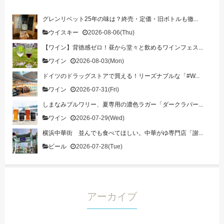
グレンリベット25年の味は？終売・定価・旧ボトルも徹...
ウイスキー
2026-08-06(Thu)
【ワイン】背徳感ゼロ！昼から堂々と飲めるワインフェス...
ワイン
2026-08-03(Mon)
ドイツのドラッグストアで買える！リーズナブルな「#W...
ワイン
2026-07-31(Fri)
しまなみブルワリー、夏専用の濃色ラガー「ダークラバー...
ワイン
2026-07-29(Wed)
横浜中華街 並んでも食べてほしい。中華がゆ専門店「謝...
ビール
2026-07-28(Tue)
アーカイブ