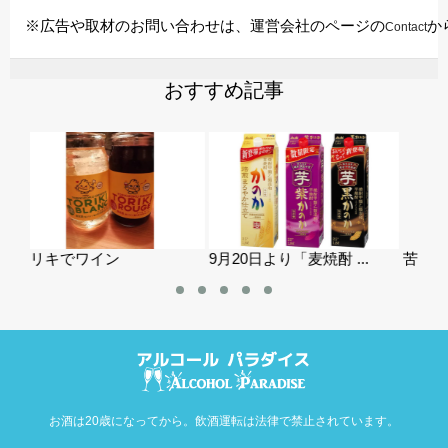
※広告や取材のお問い合わせは、運営会社のページの
か
Contact
おすすめ記事
9月20日より「麦焼酎 ...
苦言進言！ひとりごと
オ
お酒は20歳になってから。飲酒運転は法律で禁止されています。