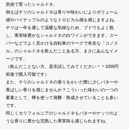
気候で育ったシャルドネ。
例えばチリのシャルドネは香りや味わいによりボリューム
感やパイナップルのようなトロピカル感を感じますよね。
チリは一年を通して温暖な気候なため、ブドウもよく熟
し、果実味豊かなシャルドネの白ワインができます。スー
パーなどでよく見かける自転車のマークで有名な「コノス
ル」のシャルドネを飲んだことある方、まさにあんなイメ
ージです。
（飲んだことない方、是非試してみてください＾＾1000円
前後で購入可能です）
また、チリのシャルドネの香りをかいだ際に少しバターや
香ばしい香りを感じませんか？こういった味わいの一つの
要素として、樽を使って発酵・熟成させていることも多い
です。
同じくカリフォルニアのシャルドネもバターやナッツのよ
うな香りに豊かな完熟した果実味も感じられますね。