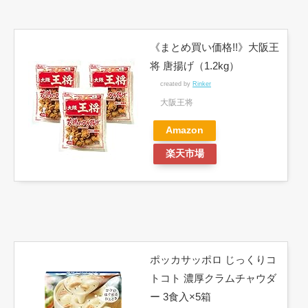
《まとめ買い価格!!》大阪王
将 唐揚げ（1.2kg）
created by
Rinker
大阪王将
Amazon
楽天市場
ポッカサッポロ じっくりコ
トコト 濃厚クラムチャウダ
ー 3食入×5箱