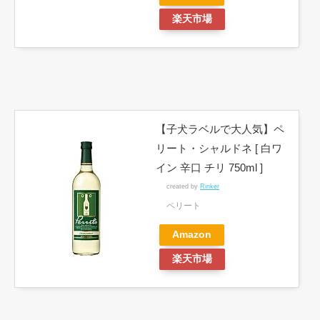
楽天市場
【子犬ラベルで大人気】ペ
リート・シャルドネ [ 白ワ
イン 辛口 チリ 750ml ]
created by
Rinker
ペリート
Amazon
楽天市場