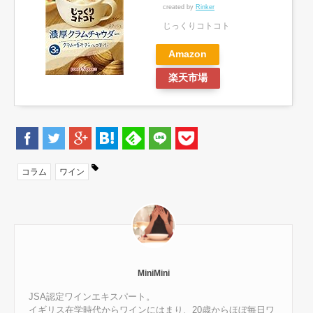
created by
Rinker
じっくりコトコト
Amazon
楽天市場
コラム
ワイン
MiniMini
JSA認定ワインエキスパート。
イギリス在学時代からワインにはまり、20歳からほぼ毎日ワ