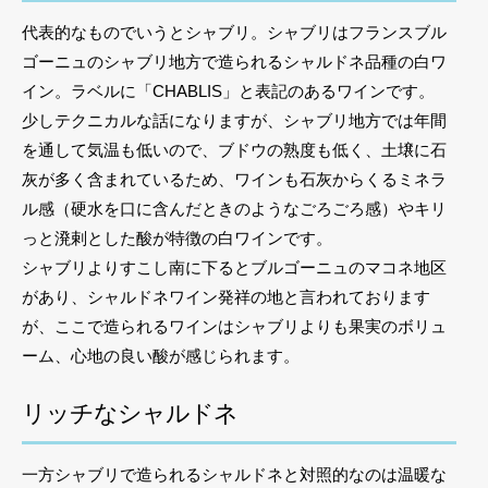
代表的なものでいうとシャブリ。シャブリはフランスブル
ゴーニュのシャブリ地方で造られるシャルドネ品種の白ワ
イン。ラベルに「CHABLIS」と表記のあるワインです。
少しテクニカルな話になりますが、シャブリ地方では年間
を通して気温も低いので、ブドウの熟度も低く、土壌に石
灰が多く含まれているため、ワインも石灰からくるミネラ
ル感（硬水を口に含んだときのようなごろごろ感）やキリ
っと溌剌とした酸が特徴の白ワインです。
シャブリよりすこし南に下るとブルゴーニュのマコネ地区
があり、シャルドネワイン発祥の地と言われております
が、ここで造られるワインはシャブリよりも果実のボリュ
ーム、心地の良い酸が感じられます。
リッチなシャルドネ
一方シャブリで造られるシャルドネと対照的なのは温暖な