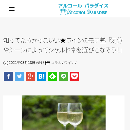
知
っ
て
た
ら
か
っ
こ
い
い
★
ワ
イ
ン
の
モ
テ
塾
「
気
分
や
シ
ー
ン
に
よ
っ
て
シ
ャ
ル
ド
ネ
を
選
び
こ
な
そ
う
！
」
2021年08月13日 (金)
コラム
/
ワイン