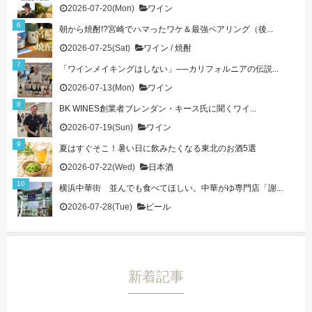
2026-07-20(Mon)
ワイン
朝から焼酎!?宮崎でハマったワケ＆最強ペアリング（後...
2026-07-25(Sat)
ワイン
/
焼酎
「ワインメイキングはしない」──カリフォルニアの伝説...
2026-07-13(Mon)
ワイン
BK WINES創業者ブレンダン・キース氏に聞くワイ...
2026-07-19(Sun)
ワイン
夏はすぐそこ！暑い日に飲みたくなる東北のお酒5選
2026-07-22(Wed)
日本酒
横浜中華街 並んでも食べてほしい。中華がゆ専門店「謝...
2026-07-28(Tue)
ビール
新着記事