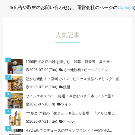
※広告や取材のお問い合わせは、運営会社のページの
Contact
人気記事
1000円で名店の味を楽しむ。浅草・観音裏「夏の食・...
2026-07-09(Thu)
その他飲料
/
ビール
/
ワイン
朝から焼酎！？宮崎でハマったワケ＆最強ペアリング（前...
2026-07-16(Thu)
焼酎
ワインエキスパート厳選！今飲むべき日本ワイン5選！
2026-07-10(Fri)
ワイン
“マルエフ”初の「生ジョッキ缶」が登場 『アサヒ生ビ...
2026-07-21(Tue)
ビール
HYDE氏プロデュースのワインブランド『VAMPRO...