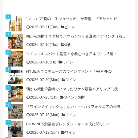
“マルエフ”初の「生ジョッキ缶」が登場 『アサヒ生ビ...
2026-07-21(Tue)
ビール
朝から焼酎！？宮崎でハマったワケ＆最強ペアリング（前...
2026-07-16(Thu)
焼酎
ワインエキスパート厳選！今飲むべき日本ワイン5選！
2026-07-10(Fri)
ワイン
HYDE氏プロデュースのワインブランド『VAMPRO...
2026-07-20(Mon)
ワイン
朝から焼酎!?宮崎でハマったワケ＆最強ペアリング（後...
2026-07-25(Sat)
ワイン
/
焼酎
「ワインメイキングはしない」──カリフォルニアの伝説...
2026-07-13(Mon)
ワイン
BK WINES創業者ブレンダン・キース氏に聞くワイ...
2026-07-19(Sun)
ワイン