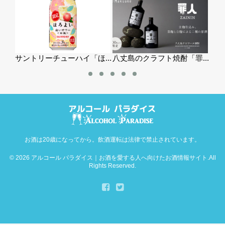
ほ...
八丈島のクラフト焼酎「罪...
新しいクラフトビールの楽...
お酒は20歳になってから。飲酒運転は法律で禁止されています。
© 2026
アルコール パラダイス｜お酒を愛する人へ向けたお酒情報サイト
.All
Rights Reserved.