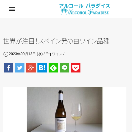
世
界
が
注
目
！
ス
ペ
イ
ン
発
の
白
ワ
イ
ン
品種
2023年09月13日 (水)
ワイン