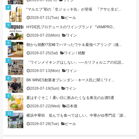
2026-07-10(Fri)
ワイン
“マルエフ”初の「生ジョッキ缶」が登場 『アサヒ生ビ...
2026-07-21(Tue)
ビール
HYDE氏プロデュースのワインブランド『VAMPRO...
2026-07-20(Mon)
ワイン
朝から焼酎!?宮崎でハマったワケ＆最強ペアリング（後...
2026-07-25(Sat)
ワイン
/
焼酎
「ワインメイキングはしない」──カリフォルニアの伝説...
2026-07-13(Mon)
ワイン
BK WINES創業者ブレンダン・キース氏に聞くワイ...
2026-07-19(Sun)
ワイン
夏はすぐそこ！暑い日に飲みたくなる東北のお酒5選
2026-07-22(Wed)
日本酒
横浜中華街 並んでも食べてほしい。中華がゆ専門店「謝...
2026-07-28(Tue)
ビール