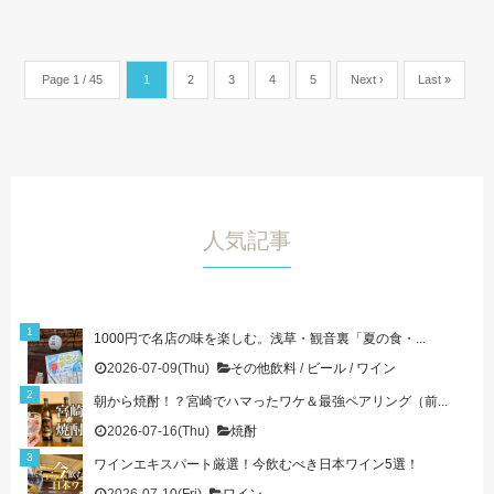
Page 1 / 45
1
2
3
4
5
Next ›
Last »
人気記事
1000円で名店の味を楽しむ。浅草・観音裏「夏の食・...
2026-07-09(Thu)
その他飲料
/
ビール
/
ワイン
朝から焼酎！？宮崎でハマったワケ＆最強ペアリング（前...
2026-07-16(Thu)
焼酎
ワインエキスパート厳選！今飲むべき日本ワイン5選！