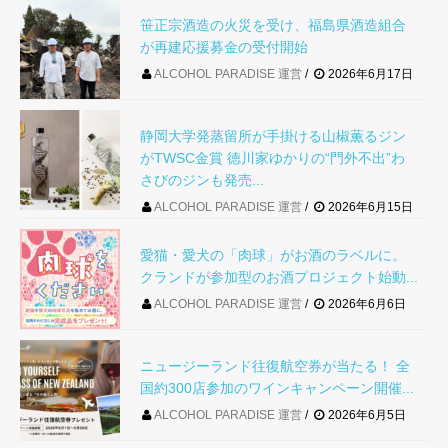
笹正宗酒造の火災を受け、福島県酒造組合
が再建応援募金の受付開始
ALCOHOL PARADISE 運営
2026年6月17日
静岡大学発蒸留所が手掛ける山椒薫るジン
がTWSC金賞 徳川家ゆかりの“門外不出”わ
さびのジンも発売...
ALCOHOL PARADISE 運営
2026年6月15日
愛猫・愛犬の「肉球」がお酒のラベルに。
クランドが参加型のお酒プロジェクト始動...
ALCOHOL PARADISE 運営
2026年6月6日
ニュージーランド往復航空券が当たる！ 全
国約300店参加のワインキャンペーン開催...
ALCOHOL PARADISE 運営
2026年6月5日