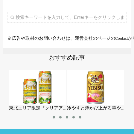
※広告や取材のお問い合わせは、運営会社のページの
か
Contact
おすすめ記事
東北エリア限定『クリアア...
冷やすと浮かび上がる華や...
首里