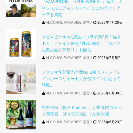
『VAMPROSE – HYDE WINES -』誕生。カ
リフォルニア＆シャンパーニュのラインア
ップを展開...
ALCOHOL PARADISE 運営
2026年7月20日
ヱビスビール×矢沢あいコラボ第2弾！描き
下ろしデザイン缶を7月7日発売、「ヱビス
の美人画と宵祭り」も開催...
ALCOHOL PARADISE 運営
2026年7月5日
ファミマ年間販売本数No.1輸入ワイン『レ
インボーロリキート』が缶ワインになって
登場...
ALCOHOL PARADISE 運営
2026年6月30日
熊平の梅「梅酒 Kumahei」が世界的コンペ
で高評価 SFWSC99点、IWSC98点
ALCOHOL PARADISE 運営
2026年6月23日