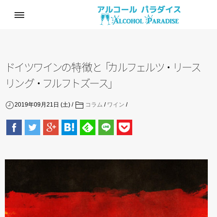
ド
イ
ツ
ワ
イ
ン
の
特
徴
と
「
カ
ル
フ
ェ
ル
ツ
・
リ
ー
ス
リ
ン
グ
・
フ
ル
フ
ト
ズ
ー
ス
」
2019年09月21日 (土)
コラム
/
ワイン