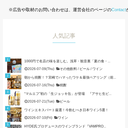
※広告や取材のお問い合わせは、運営会社のページの
Contact
人気記事
1000円で名店の味を楽しむ。浅草・観音裏「夏の食・...
2026-07-09(Thu)
その他飲料
/
ビール
/
ワイン
朝から焼酎！？宮崎でハマったワケ＆最強ペアリング（前...
2026-07-16(Thu)
焼酎
“マルエフ”初の「生ジョッキ缶」が登場 『アサヒ生ビ...
2026-07-21(Tue)
ビール
ワインエキスパート厳選！今飲むべき日本ワイン5選！
2026-07-10(Fri)
ワイン
HYDE氏プロデュースのワインブランド『VAMPRO...