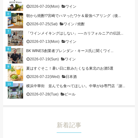
2026-07-20(Mon)
ワイン
朝から焼酎!?宮崎でハマったワケ＆最強ペアリング（後...
2026-07-25(Sat)
ワイン
/
焼酎
「ワインメイキングはしない」──カリフォルニアの伝説...
2026-07-13(Mon)
ワイン
BK WINES創業者ブレンダン・キース氏に聞くワイ...
2026-07-19(Sun)
ワイン
夏はすぐそこ！暑い日に飲みたくなる東北のお酒5選
2026-07-22(Wed)
日本酒
横浜中華街 並んでも食べてほしい。中華がゆ専門店「謝...
2026-07-28(Tue)
ビール
新着記事