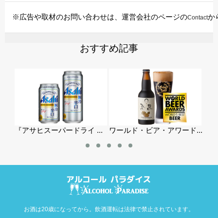
※広告や取材のお問い合わせは、運営会社のページの
か
Contact
おすすめ記事
..
『アサヒスーパードライ ...
ワールド・ビア・アワード...
冬季
お酒は20歳になってから。飲酒運転は法律で禁止されています。