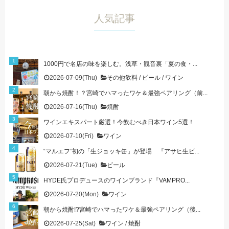
人気記事
1000円で名店の味を楽しむ。浅草・観音裏「夏の食・...
2026-07-09(Thu)
その他飲料
/
ビール
/
ワイン
朝から焼酎！？宮崎でハマったワケ＆最強ペアリング（前...
2026-07-16(Thu)
焼酎
ワインエキスパート厳選！今飲むべき日本ワイン5選！
2026-07-10(Fri)
ワイン
“マルエフ”初の「生ジョッキ缶」が登場 『アサヒ生ビ...
2026-07-21(Tue)
ビール
HYDE氏プロデュースのワインブランド『VAMPRO...
2026-07-20(Mon)
ワイン
朝から焼酎!?宮崎でハマったワケ＆最強ペアリング（後...
2026-07-25(Sat)
ワイン
/
焼酎