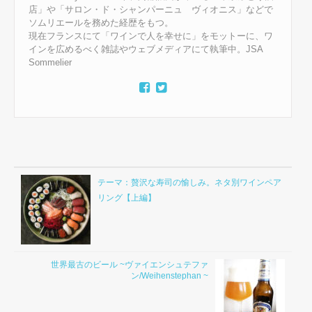
店」や「サロン・ド・シャンパーニュ ヴィオニス」などで
ソムリエールを務めた経歴をもつ。
現在フランスにて「ワインで人を幸せに」をモットーに、ワ
インを広めるべく雑誌やウェブメディアにて執筆中。JSA
Sommelier
テーマ：贅沢な寿司の愉しみ。ネタ別ワインペア
リング【上編】
世界最古のビール ~ヴァイエンシュテファ
ン/Weihenstephan ~