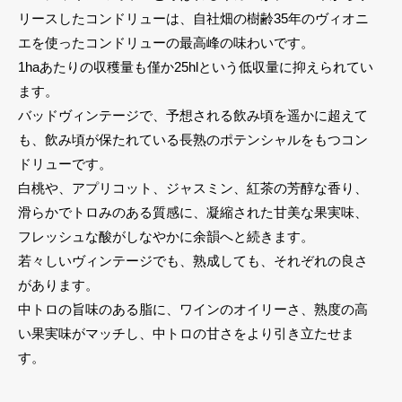
リースしたコンドリューは、自社畑の樹齢35年のヴィオニ
エを使ったコンドリューの最高峰の味わいです。
1haあたりの収穫量も僅か25hlという低収量に抑えられてい
ます。
バッドヴィンテージで、予想される飲み頃を遥かに超えて
も、飲み頃が保たれている長熟のポテンシャルをもつコン
ドリューです。
白桃や、アプリコット、ジャスミン、紅茶の芳醇な香り、
滑らかでトロみのある質感に、凝縮された甘美な果実味、
フレッシュな酸がしなやかに余韻へと続きます。
若々しいヴィンテージでも、熟成しても、それぞれの良さ
があります。
中トロの旨味のある脂に、ワインのオイリーさ、熟度の高
い果実味がマッチし、中トロの甘さをより引き立たせま
す。