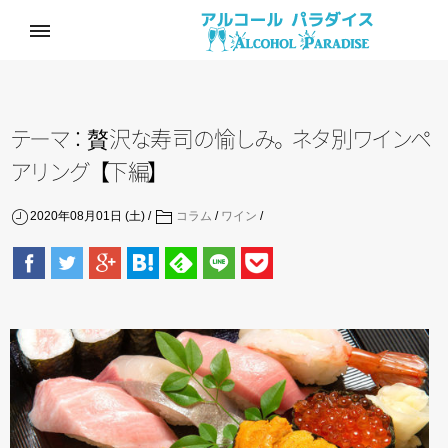
テ
ー
マ
：
贅
沢
な
寿
司
の
愉
し
み
。
ネ
タ
別
ワ
イ
ン
ペ
ア
リ
ン
グ
【
下
編
】
2020年08月01日 (土)
コラム
/
ワイン