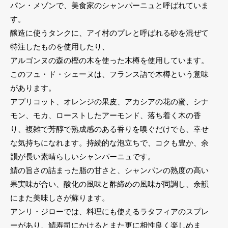
パン・メゾンで、美食家のシャンパーニュと呼ばれていま
す。
醸造に使うタンクに、アイ村のプレと呼ばれる砂を混ぜて
特注したものを使用したり、
アルゴンヌの森の樫の木を使った木樽を使用しています。
このフュ・ド・シェーヌは、フランス語で木樽という意味
があります。
アプリコット、オレンジの果皮、アカシアの花の蜜、シナ
モン、モカ、ローストしたアーモンド、落ち着く木の香
り、複雑で芳醇で熟成感のある香りを嗅ぐだけでも、幸せ
な気持ちになれます。持続的な泡立ちで、コクも豊か、余
韻が長い素晴らしいシャンパーニュです。
鯖の旨さの詰まった脂の甘さと、シャンパンの熟度の高い
果実味が合い、酸化の風味と酢締めの風味が同調し、余韻
にまた美味しさが蘇ります。
アンリ・ジローでは、料理にも使えるラタフィアのスプレ
ーがあり、鯖寿司にかけるとまた更に相性良く楽しめま