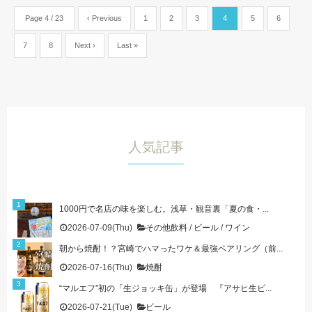
Page 4 / 23
‹ Previous
1
2
3
4
5
6
7
8
Next ›
Last »
人気記事
1000円で名店の味を楽しむ。浅草・観音裏「夏の食・...
2026-07-09(Thu)
その他飲料
/
ビール
/
ワイン
朝から焼酎！？宮崎でハマったワケ＆最強ペアリング（前...
2026-07-16(Thu)
焼酎
“マルエフ”初の「生ジョッキ缶」が登場 『アサヒ生ビ...
2026-07-21(Tue)
ビール