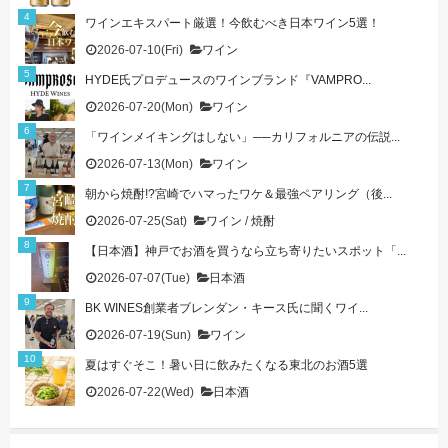
ワインエキスパート厳選！今飲むべき日本ワイン5選！
2026-07-10(Fri)
ワイン
HYDE氏プロデュースのワインブランド『VAMPRO...
2026-07-20(Mon)
ワイン
「ワインメイキングはしない」──カリフォルニアの伝説...
2026-07-13(Mon)
ワイン
朝から焼酎!?宮崎でハマったワケ＆最強ペアリング（後...
2026-07-25(Sat)
ワイン
/
焼酎
【日本酒】神戸でお酒を買うなら立ち寄りたいスポット「...
2026-07-07(Tue)
日本酒
BK WINES創業者ブレンダン・キース氏に聞くワイ...
2026-07-19(Sun)
ワイン
夏はすぐそこ！暑い日に飲みたくなる東北のお酒5選
2026-07-22(Wed)
日本酒