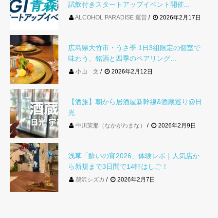
試飲付きスタートアップイベント開催...
ALCOHOL PARADISE 運営
2026年2月17日
広島県大竹市・うさ季 1日3組限定の個室で
味わう、銘酒と四季のペアリング...
小山 文
2026年2月12日
【酒旅】朝から居酒屋新幹線&酒蔵巡り@日
光
中川茉那（なかがわまな）
2026年2月9日
浅草「酔いの宵2026」体験レポ｜人気店か
ら新規まで3日間で14軒はしご！
鵜沢シズカ
2026年2月7日