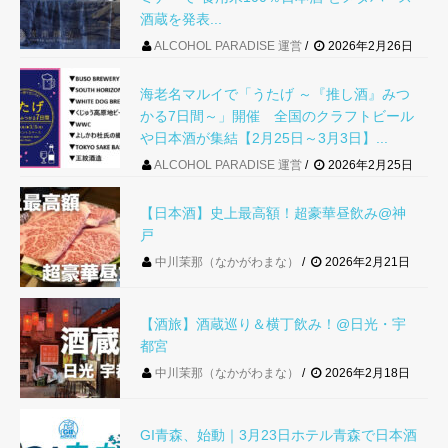
酒蔵を発表...
ALCOHOL PARADISE 運営
2026年2月26日
海老名マルイで「うたげ ～『推し酒』みつ
かる7日間～」開催 全国のクラフトビール
や日本酒が集結【2月25日～3月3日】...
ALCOHOL PARADISE 運営
2026年2月25日
【日本酒】史上最高額！超豪華昼飲み@神
戸
中川茉那（なかがわまな）
2026年2月21日
【酒旅】酒蔵巡り＆横丁飲み！@日光・宇
都宮
中川茉那（なかがわまな）
2026年2月18日
GI青森、始動｜3月23日ホテル青森で日本酒