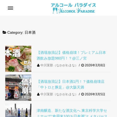
Category:
日本酒
【酒場放浪記】価格崩壊！プレミアム日本
酒飲み放題980円！？@三ノ宮
中川茉那（なかがわまな）
2026年3月8日
【酒場放浪記】日本酒1円！？価格崩壊店
「中トロと豚足」@大阪天満
中川茉那（なかがわまな）
2026年3月5日
津南醸造、新たな酒文化へ 東京科学大学セ
ミナーで“食用米100％日本酒”とメタバース